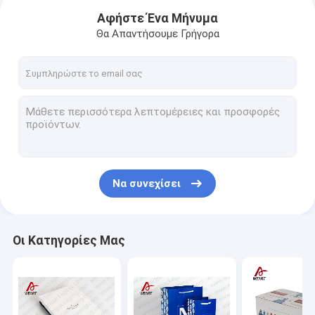
Αφήστε Ένα Μήνυμα
Θα Απαντήσουμε Γρήγορα
Να συνεχίσει
Σπίτι
Οι Κατηγορίες Μας
Προϊόντα
Περίπου εμείς