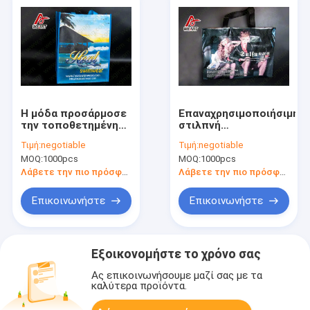
Η μόδα προσάρμοσε
Επαναχρησιμοποιήσιμη
την τοποθετημένη
στιλπνή
σε στρώματα μη
τοποθετημένη σε
Τιμή:
negotiable
Τιμή:
negotiable
υφαμένη
στρώματα μη
MOQ:
1000pcs
MOQ:
1000pcs
ελασματοποίηση
υφαμένη τσάντα για
μεταλλινών τσαντών
τη λαβή κορδελλών
Λάβετε την πιο πρόσφατη τιμή
Λάβετε την πιο πρόσφατη τιμή
ώμων τσαντών
Pakaging προϊόντων
Επικοινωνήστε
Επικοινωνήστε
Εξοικονομήστε το χρόνο σας
Ας επικοινωνήσουμε μαζί σας με τα
καλύτερα προϊόντα.