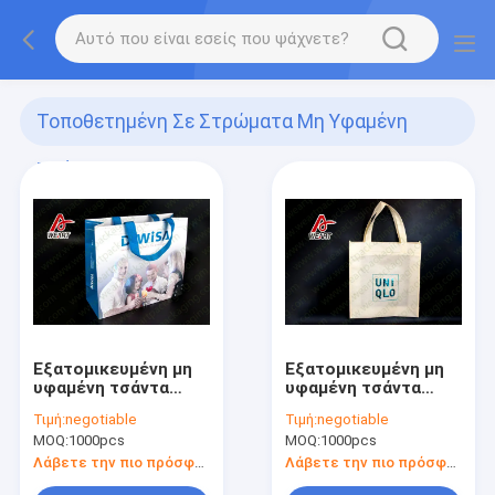
Τοποθετημένη Σε Στρώματα Μη Υφαμένη
Τσάντα
(7)
Εξατομικευμένη μη
Εξατομικευμένη μη
υφαμένη τσάντα
υφαμένη τσάντα
αγορών για την
αγορών για την
Τιμή:
negotiable
Τιμή:
negotiable
ελασματοποίηση
ελασματοποίηση
MOQ:
1000pcs
MOQ:
1000pcs
Suface μεταλλινών
Suface μεταλλινών
μαγαζί λιανικής
μαγαζί λιανικής
Λάβετε την πιο πρόσφατη τιμή
Λάβετε την πιο πρόσφατη τιμή
πώλησης
πώλησης