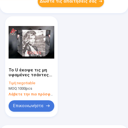
Δώστε τις απαιτήσεις σας
Το U έκοψε τις μη
υφαμένες τσάντες
κρασιού, Νίκαια που
Τιμή:
negotiable
φαίνεται μη
MOQ:
1000pcs
υφαμένες
επαναχρησιμοποιήσιμες
Λάβετε την πιο πρόσφατη τιμή
τσάντες με το
λογότυπο
Επικοινωνήστε