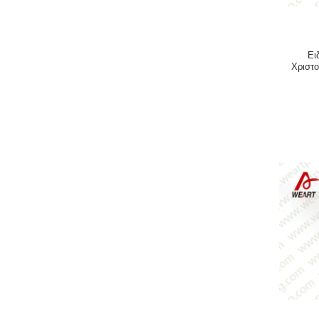
Ει
Χριστ
σ