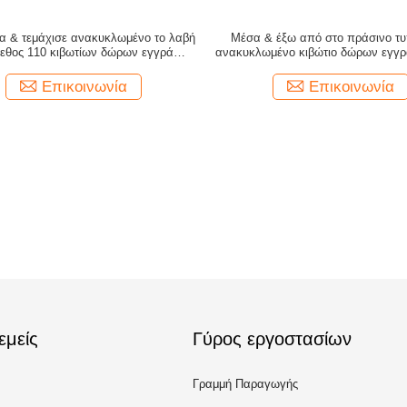
α & τεμάχισε ανακυκλωμένο το λαβή
Μέσα & έξω από στο πράσινο τ
γεθος 110 κιβωτίων δώρων εγγράφου
ανακυκλωμένο κιβώτιο δώρων εγγρ
* 50 * 190mm
κλασικό σχέδιο υφάσματο
Επικοινωνία
Επικοινωνία
εμείς
Γύρος εργοστασίων
Γραμμή Παραγωγής