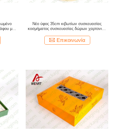
νωμένο
Νέο ύφος 35cm κιβωτίων συσκευασίας
άφου με το
κοσμήματος συσκευασίας δώρων χαρτονιού
ών
διάμετρος
Επικοινωνία