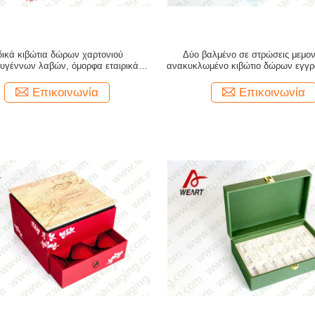
δικά κιβώτια δώρων χαρτονιού
Δύο βαλμένο σε στρώσεις μεμο
ουγέννων λαβών, όμορφα εταιρικά
ανακυκλωμένο κιβώτιο δώρων εγγρ
υσκευάζοντας κιβώτια δώρων
UV βερνίκι Suface μαγνητ
Επικοινωνία
Επικοινωνία