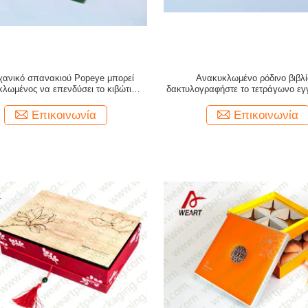
χανικό σπανακιού Popeye μπορεί
Ανακυκλωμένο ρόδινο βιβλί
λωμένος να επενδύσει το κιβώτιο
δακτυλογραφήστε το τετράγωνο εγ
με το πλαστικό καπάκι, λογότυπο
παράθυρο δώρων ορθογωνίων για
συνήθειας με ταπετσαρία
φρούτων
Επικοινωνία
Επικοινωνία