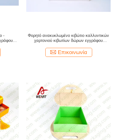
ο -
Φορητό ανακυκλωμένο κιβώτιο καλλυντικών
γράφου/το
χαρτονιού κιβωτίων δώρων εγγράφου
 το τσάι
πολυτέλειας με την πλαστική λαβή
Επικοινωνία