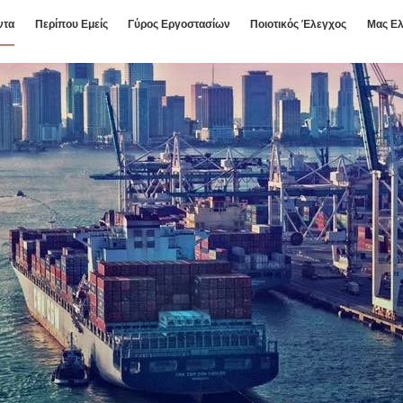
ντα
Περίπου Εμείς
Γύρος Εργοστασίων
Ποιοτικός Έλεγχος
Μας Ελ