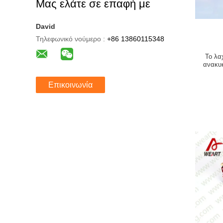
Μας ελάτε σε επαφή με
David
Τηλεφωνικό νούμερο :
+86 13860115348
Το λα
ανακυκ
δώρων 
Επικοινωνία